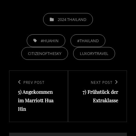
CATEGORIES
2024 THAILAND
TAGS,
#HUAHIN
#THAILAND
CITIZENOFTHESKY
LUXORYTRAVEL
Beitragsnavigation
Previous
PREV POST
Next
NEXT POST
5) Angekommen
7) Frühstück der
Post
Post
im Marriott Hua
Extraklasse
Hin