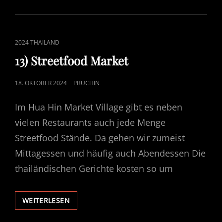
CAT
2024 THAILAND
LINKS
13) Streetfood Market
POSTED
18. OKTOBER 2024
PBUCHIN
ON
Im Hua Hin Market Village gibt es neben
vielen Restaurants auch jede Menge
Streetfood Stände. Da gehen wir zumeist
Mittagessen und häufig auch Abendessen Die
thailändischen Gerichte kosten so um
13)
WEITERLESEN
STREETFOOD
MARKET