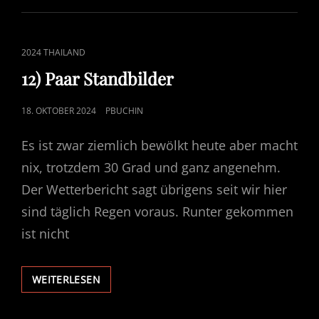
CAT
2024 THAILAND
LINKS
12) Paar Standbilder
POSTED
18. OKTOBER 2024
PBUCHIN
ON
Es ist zwar ziemlich bewölkt heute aber macht
nix, trotzdem 30 Grad und ganz angenehm.
Der Wetterbericht sagt übrigens seit wir hier
sind täglich Regen voraus. Runter gekommen
ist nicht
12)
WEITERLESEN
PAAR
STANDBILDER