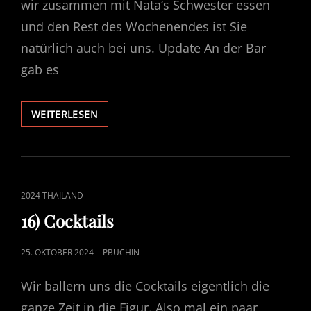
wir zusammen mit Nata‘s Schwester essen
und den Rest des Wochenendes ist Sie
natürlich auch bei uns. Update An der Bar
gab es
17)
WEITERLESEN
HAPPY
BIRTHDAY
AARON
CAT
2024 THAILAND
LINKS
16) Cocktails
POSTED
25. OKTOBER 2024
PBUCHIN
ON
Wir ballern uns die Cocktails eigentlich die
ganze Zeit in die Figur. Also mal ein paar