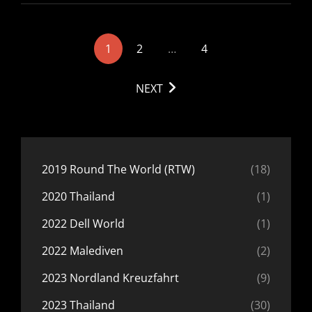
<span
1
2
…
4
class="nav-
subtitle
NEXT
screen-
reader-
text">Page
</span>
2019 Round The World (RTW)
(18)
2020 Thailand
(1)
2022 Dell World
(1)
2022 Malediven
(2)
2023 Nordland Kreuzfahrt
(9)
2023 Thailand
(30)