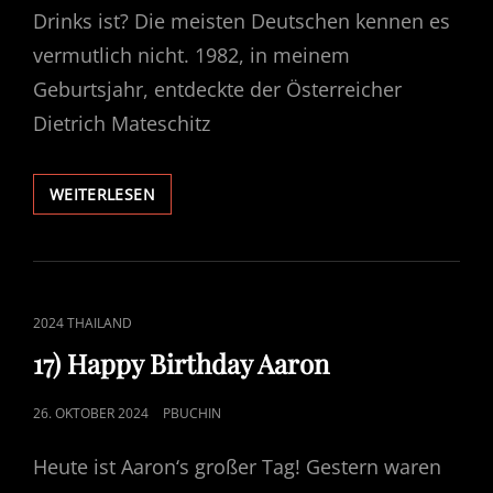
Drinks ist? Die meisten Deutschen kennen es
vermutlich nicht. 1982, in meinem
Geburtsjahr, entdeckte der Österreicher
Dietrich Mateschitz
18)
WEITERLESEN
MONSOON
VALLEY
CAT
2024 THAILAND
LINKS
17) Happy Birthday Aaron
POSTED
26. OKTOBER 2024
PBUCHIN
ON
Heute ist Aaron‘s großer Tag! Gestern waren