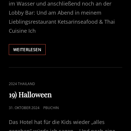
im Wasser und anschließend noch an der
Lobby Bar: Und am Abend in meinem
Lieblingsrestaurant Ketsarinseafood & Thai
Cuisine Ich
20)
WEITERLESEN
AM
STRAND
CAT
2024 THAILAND
LINKS
19) Halloween
POSTED
31. OKTOBER 2024
PBUCHIN
ON
Das Hotel hat für die Kids wieder „alles