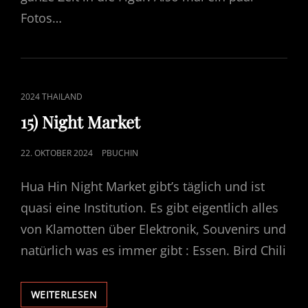
Fotos…
CAT
2024 THAILAND
LINKS
15) Night Market
POSTED
22. OKTOBER 2024
PBUCHIN
ON
Hua Hin Night Market gibt’s täglich und ist
quasi eine Institution. Es gibt eigentlich alles
von Klamotten über Elektronik, Souvenirs und
natürlich was es immer gibt : Essen. Bird Chili
15)
WEITERLESEN