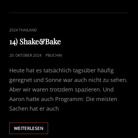
NIGHT
MARKET
CAT
2024 THAILAND
LINKS
14) Shake&Bake
POSTED
20. OKTOBER 2024
PBUCHIN
ON
Heute hat es tatsächlich tagsüber häufig
geregnet und Sonne war auch nicht zu sehen.
Aber wir waren trotzdem spazieren. Und
Aaron hatte auch Programm: Die meisten
Sachen hat er auch
14)
WEITERLESEN
SHAKE&BAKE