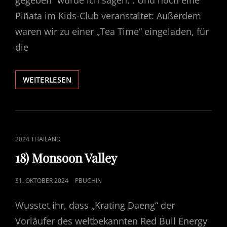
gegeben“ würde ich sagen. . Und noch eine
Piñata im Kids-Club veranstaltet: Außerdem
waren wir zu einer „Tea Time“ eingeladen, für
die
19)
WEITERLESEN
HALLOWEEN
CAT
2024 THAILAND
LINKS
18) Monsoon Valley
POSTED
31. OKTOBER 2024
PBUCHIN
ON
Wusstet ihr, dass „Krating Daeng“ der
Vorläufer des weltbekannten Red Bull Energy