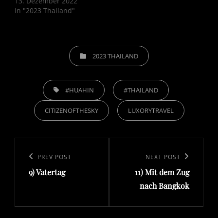
13. Dezember 2022
In "2023 Thailand"
CATEGORIES
2023 THAILAND
TAGS,
#HUAHIN
#THAILAND
CITIZENOFTHESKY
LUXORYTRAVEL
Beitragsnavigation
Previous
PREV POST
Next
NEXT POST
9) Vatertag
11) Mit dem Zug
Post
Post
nach Bangkok