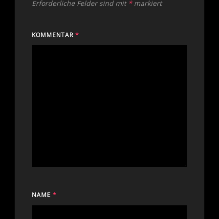
Erforderliche Felder sind mit
*
markiert
KOMMENTAR
*
NAME
*