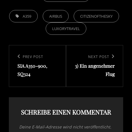
TAGS,
A359
AIRBUS
CITIZENOFTHESKY
LUXORYTRAVEL
Beitragsnavigation
Previous
PREV POST
Next
NEXT POST
SIA A350-900,
3) Ein angenehmer
Post
Post
SQ324
Flug
SCHREIBE EINEN KOMMENTAR
Deine E-Mail-Adresse wird nicht veröffentlicht.