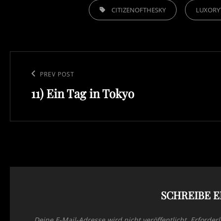
TAGS,
CITIZENOFTHESKY
LUXORY
Beitragsnavigation
Previous
PREV POST
11) Ein Tag in Tokyo
Post
SCHREIBE 
Deine E-Mail-Adresse wird nicht veröffentlicht.
Erforderl