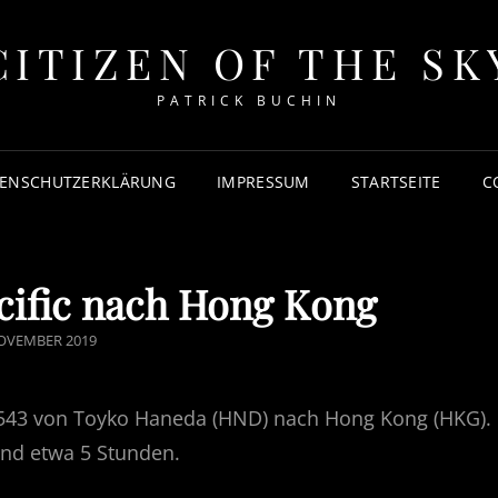
CITIZEN OF THE SK
PATRICK BUCHIN
ENSCHUTZERKLÄRUNG
IMPRESSUM
STARTSEITE
C
acific nach Hong Kong
ED
NOVEMBER 2019
CX543 von Toyko Haneda (HND) nach Hong Kong (HKG).
sind etwa 5 Stunden.